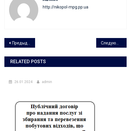
http://nikopol-mpg.pp.ua
Навигация
Предыдущая запись
Следующая запись
по
RELATED POSTS
записям
26.01.2024
admin