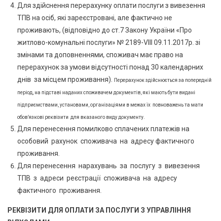
Для здійснення перерахунку оплати послуги з вивезення
ТПВ на осіб, які зареєстровані, але фактично не
проживають, (відповідно до ст.7 Закону України «Про
житлово-комунальні послуги» № 2189-VIII 09.11.2017р. зі
змінами та доповненнями, споживач має право на
перерахунок за умови відсутності понад 30 календарних
днів за місцем проживання).
Перерахунок здійснюється за попередній
період, на підставі наданих споживачем документів, які мають бути видані
підприємствами, установами, організаціями в межах їх повноважень та мати
обов’язкові реквізити для вказаного виду документу.
Для перенесення помилково сплачених платежів на
особовий рахунок споживача на адресу фактичного
проживання.
Для перенесення нарахувань за послугу з вивезення
ТПВ з адреси реєстрації споживача на адресу
фактичного проживання.
РЕКВІЗИТИ ДЛЯ ОПЛАТИ ЗА ПОСЛУГИ З УПРАВЛІННЯ