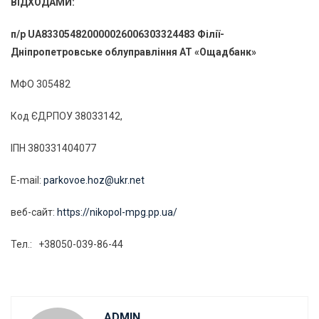
ВІДХОДАМИ:
п/р UA833054820000026006303324483 Філії-
Дніпропетровське облуправління АТ «Ощадбанк»
МФО 305482
Код ЄДРПОУ 38033142,
ІПН 380331404077
E-mail:
parkovoe.hoz@ukr.net
веб-сайт:
https://nikopol-mpg.pp.ua/
Тел.: +38050-039-86-44
ADMIN