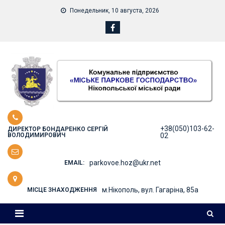
Skip
Понедельник, 10 августа, 2026
to
content
+38(050)103-62-
ДИРЕКТОР БОНДАРЕНКО СЕРГІЙ
ВОЛОДИМИРОВИЧ
02
parkovoe.hoz@ukr.net
EMAIL:
м.Нікополь, вул. Гагаріна, 85а
МІСЦЕ ЗНАХОДЖЕННЯ