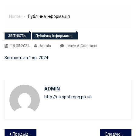
Home
Публічна інформація
ЗВІТНІСТЬ
Публічна Інформація
On
16.05.2024
Admin
Leave A Comment
Звітність за 1 кв. 2024
ADMIN
http://nikopol-mpg.pp.ua
Навигация
Предыдущая запись
Следующая запись