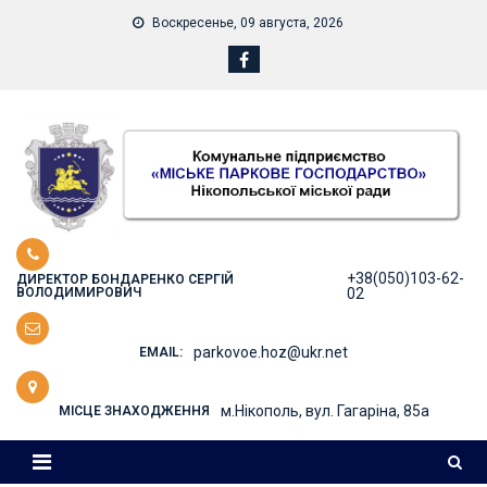
Skip
Воскресенье, 09 августа, 2026
to
content
+38(050)103-62-
ДИРЕКТОР БОНДАРЕНКО СЕРГІЙ
ВОЛОДИМИРОВИЧ
02
parkovoe.hoz@ukr.net
EMAIL:
м.Нікополь, вул. Гагаріна, 85а
МІСЦЕ ЗНАХОДЖЕННЯ