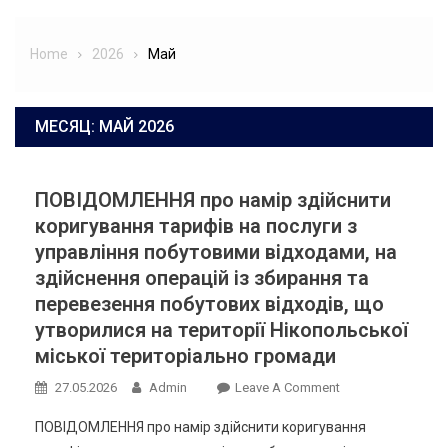
Home
2026
Май
МЕСЯЦ:
МАЙ 2026
ПОВІДОМЛЕННЯ про намір здійснити
коригування тарифів на послуги з
управління побутовими відходами, на
здійснення операцій із збирання та
перевезення побутових відходів, що
утворилися на території Нікопольської
міської територіально громади
On
27.05.2026
Admin
Leave A Comment
ПОВІДОМЛЕННЯ
ПОВІДОМЛЕННЯ про намір здійснити коригування
Про