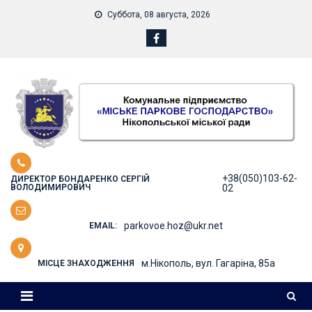
Skip
Суббота, 08 августа, 2026
to
content
+38(050)103-62-
ДИРЕКТОР БОНДАРЕНКО СЕРГІЙ
ВОЛОДИМИРОВИЧ
02
parkovoe.hoz@ukr.net
EMAIL:
м.Нікополь, вул. Гагаріна, 85а
МІСЦЕ ЗНАХОДЖЕННЯ