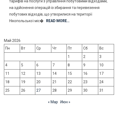
тарифів на послуги з управління побутовими відходами,
Намір
на здійснення операцій із збирання та перевезення
Здійснити
побутових відходів, що утворилися на території
Коригування
Тарифів
Нікопольської міс�
READ MORE…
На
Послуги
З
Май 2026
Управління
Пн
Вт
Ср
Чт
Пт
Сб
Вс
Побутовими
1
2
Відходами,
3
На
4
5
6
7
8
9
10
Здійснення
11
12
13
14
15
16
17
Операцій
Із
18
19
20
21
22
23
24
Збирання
25
26
27
28
29
30
31
Та
Перевезення
« Мар
Июн »
Побутових
Відходів,
Що