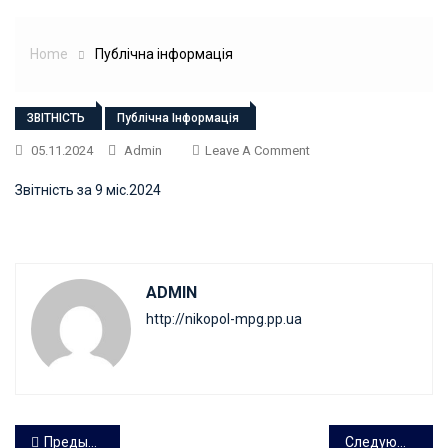
Home
Публічна інформація
ЗВІТНІСТЬ
Публічна Інформація
On
05.11.2024
Admin
Leave A Comment
Звітність за 9 міс.2024
ADMIN
http://nikopol-mpg.pp.ua
Навигация
Предыдущая запись
Следующая запись