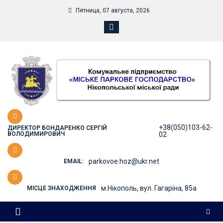
Skip
Пятница, 07 августа, 2026
to
content
+38(050)103-62-
ДИРЕКТОР БОНДАРЕНКО СЕРГІЙ
ВОЛОДИМИРОВИЧ
02
parkovoe.hoz@ukr.net
EMAIL:
м.Нікополь, вул. Гагаріна, 85а
МІСЦЕ ЗНАХОДЖЕННЯ