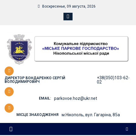
Skip
Воскресенье, 09 августа, 2026
to
content
+38(050)103-62-
ДИРЕКТОР БОНДАРЕНКО СЕРГІЙ
ВОЛОДИМИРОВИЧ
02
parkovoe.hoz@ukr.net
EMAIL:
м.Нікополь, вул. Гагаріна, 85а
МІСЦЕ ЗНАХОДЖЕННЯ