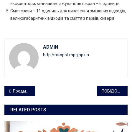
екскаватори, міні-навантажувачі, автокран – 6 одиниць
Сміттєвози – 11 одиниць для вивезення змішаних відходів,
великогабаритних відходів та сміття з парків, скверів
ADMIN
http://nikopol-mpg.pp.ua
Навигация
Предыдущая запись
ПОВІДОМЛЕННЯ
по
RELATED POSTS
записям