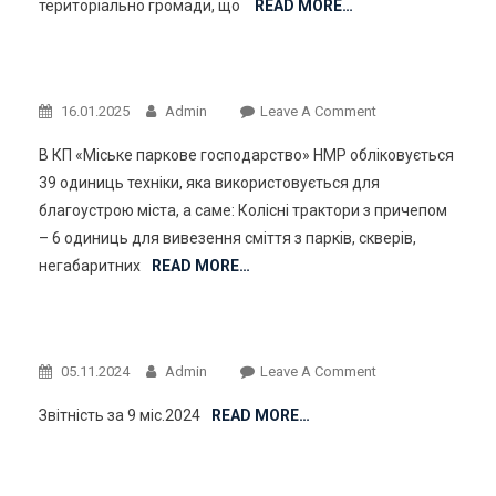
територіально громади, що
READ MORE…
On
16.01.2025
Admin
Leave A Comment
В КП «Міське паркове господарство» НМР обліковується
39 одиниць техніки, яка використовується для
благоустрою міста, а саме: Колісні трактори з причепом
– 6 одиниць для вивезення сміття з парків, скверів,
негабаритних
READ MORE…
On
05.11.2024
Admin
Leave A Comment
Звітність за 9 міс.2024
READ MORE…