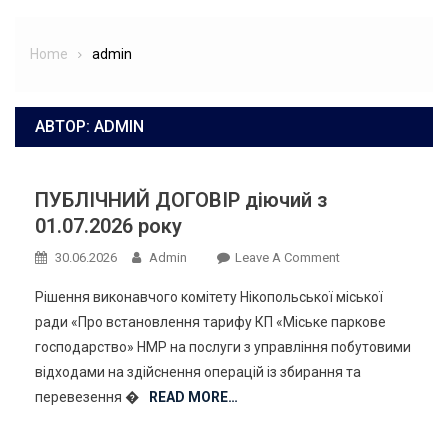
Home
admin
АВТОР:
ADMIN
ПУБЛІЧНИЙ ДОГОВІР діючий з
01.07.2026 року
On
30.06.2026
Admin
Leave A Comment
ПУБЛІЧНИЙ
Рішення виконавчого комітету Нікопольської міської
ДОГОВІР
ради «Про встановлення тарифу КП «Міське паркове
Діючий
господарство» НМР на послуги з управління побутовими
З
відходами на здійснення операцій із збирання та
01.07.2026
Року
перевезення �
READ MORE…