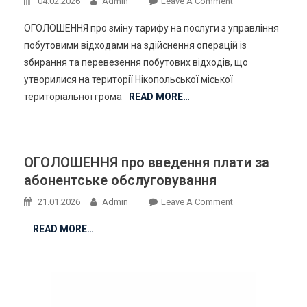
On
04.02.2026
Admin
Leave A Comment
Громади
Про
ОГОЛОШЕННЯ про зміну тарифу на послуги з управління
Зміну
побутовими відходами на здійснення операцій із
Тарифу На
збирання та перевезення побутових відходів, що
Послуги З
утворилися на території Нікопольської міської
Управління
Побутовими
територіальної грома
READ MORE…
Відходами,введе
Плати
За
Абонентське
ОГОЛОШЕННЯ про введення плати за
Обслуговування
абонентське обслуговування
Та
On
21.01.2026
Admin
Leave A Comment
Оприлюднення
ОГОЛОШЕННЯ
Нової
READ MORE…
Про
Редакції
Введення
Публічного
Плати
Договору
За
Абонентське