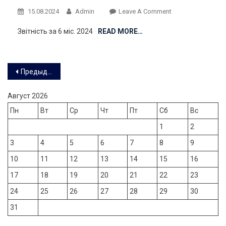
On
15.08.2024
Admin
Leave A Comment
Звітність за 6 міс. 2024
READ MORE…
Навигация
Предыдущие записи
по
Август 2026
записям
Пн
Вт
Ср
Чт
Пт
Сб
Вс
1
2
3
4
5
6
7
8
9
10
11
12
13
14
15
16
17
18
19
20
21
22
23
24
25
26
27
28
29
30
31