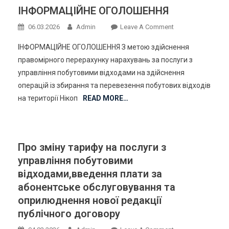
Нової
Управління
ІНФОРМАЦІЙНЕ ОГОЛОШЕННЯ
Редакції
Побутовими
Публічного
On
06.03.2026
Admin
Leave A Comment
Відходами,
Договору
ІНФОРМАЦІЙНЕ
На
ІНФОРМАЦІЙНЕ ОГОЛОШЕННЯ З метою здійснення
ОГОЛОШЕННЯ
Здійснення
правомірного перерахунку нарахувань за послуги з
Операцій
управління побутовими відходами на здійснення
Із
операцій із збирання та перевезення побутових відходів
Збирання
на території Нікоп
READ MORE…
Та
Перевезення
Побутових
Відходів,
Про зміну тарифу на послуги з
Що
управління побутовими
Утворилися
відходами,введення плати за
На
Території
абонентське обслуговування та
Нікопольської
оприлюднення нової редакції
Міської
публічного договору
Територіально