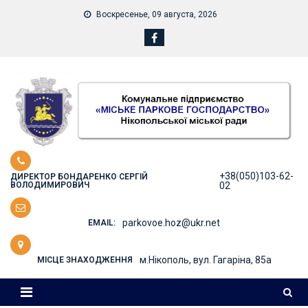
Skip
Воскресенье, 09 августа, 2026
to
content
+38(050)103-62-
ДИРЕКТОР БОНДАРЕНКО СЕРГІЙ
ВОЛОДИМИРОВИЧ
02
parkovoe.hoz@ukr.net
EMAIL:
м.Нікополь, вул. Гагаріна, 85а
МІСЦЕ ЗНАХОДЖЕННЯ