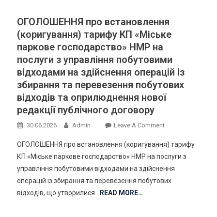
ОГОЛОШЕННЯ про встановлення
(коригування) тарифу КП «Міське
паркове господарство» НМР на
послуги з управління побутовими
відходами на здійснення операцій із
збирання та перевезення побутових
відходів та оприлюднення нової
редакції публічного договору
On
30.06.2026
Admin
Leave A Comment
ОГОЛОШЕННЯ
ОГОЛОШЕННЯ про встановлення (коригування) тарифу
Про
КП «Міське паркове господарство» НМР на послуги з
Встановлення
управління побутовими відходами на здійснення
(коригування)
операцій із збирання та перевезення побутових
Тарифу
КП
відходів, що утворилися
READ MORE…
«Міське
Паркове