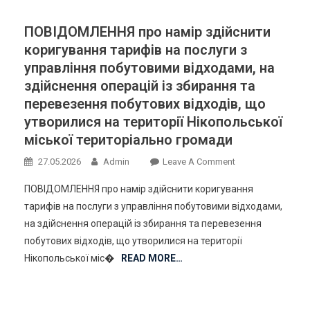
Господарство»
НМР
ПОВІДОМЛЕННЯ про намір здійснити
На
коригування тарифів на послуги з
Послуги
управління побутовими відходами, на
З
здійснення операцій із збирання та
Управління
перевезення побутових відходів, що
Побутовими
утворилися на території Нікопольської
Відходами
міської територіально громади
На
Здійснення
On
27.05.2026
Admin
Leave A Comment
Операцій
ПОВІДОМЛЕННЯ
Із
ПОВІДОМЛЕННЯ про намір здійснити коригування
Про
Збирання
тарифів на послуги з управління побутовими відходами,
Намір
Та
на здійснення операцій із збирання та перевезення
Здійснити
Перевезення
побутових відходів, що утворилися на території
Коригування
Побутових
Тарифів
Нікопольської міс�
READ MORE…
Відходів
На
Та
Послуги
Оприлюднення
З